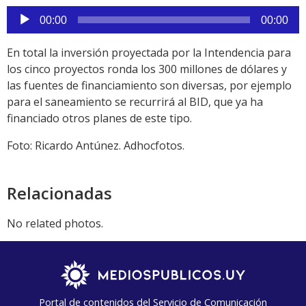
Reproductor
00:00
00:00
de
audio
En total la inversión proyectada por la Intendencia para
los cinco proyectos ronda los 300 millones de dólares y
las fuentes de financiamiento son diversas, por ejemplo
para el saneamiento se recurrirá al BID, que ya ha
financiado otros planes de este tipo.
Foto: Ricardo Antúnez. Adhocfotos.
Relacionadas
No related photos.
Portal de contenidos del Servicio de Comunicación