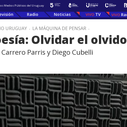
 los Medios Públicos del Uruguay
evisión
Radio
Noticias
TV
Ra
IO URUGUAY
.
LA MÁQUINA DE PENSAR
.
sía: Olvidar el olvido
 Carrero Parris y Diego Cubelli