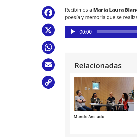
Recibimos a
María Laura Blanc
Facebook
poesía y memoria que se realiza
Reproductor
X
00:00
de
audio
WhatsApp
Relacionadas
Email
Copy
Link
Mundo Anclado