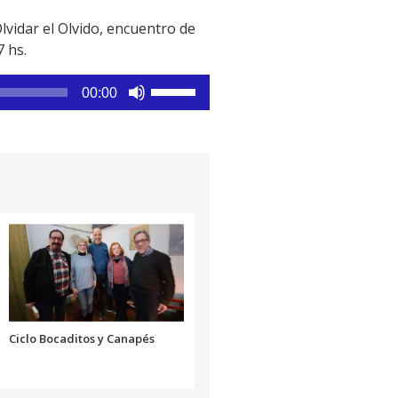
lvidar el Olvido, encuentro de
 hs.
Utiliza
00:00
las
teclas
de
flecha
arriba/abajo
para
aumentar
o
disminuir
el
volumen.
Ciclo Bocaditos y Canapés