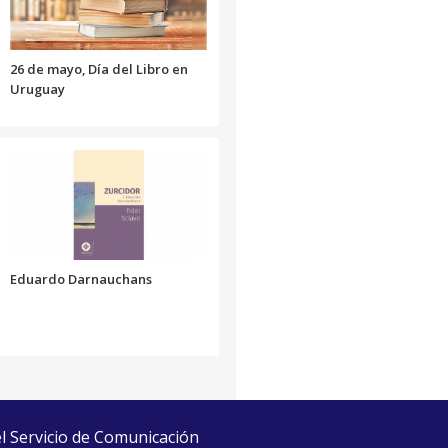
volumen.
26 de mayo, Día del Libro en
Uruguay
Eduardo Darnauchans
el Servicio de Comunicación