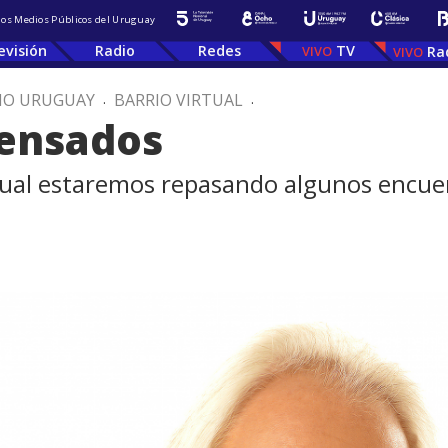
 los Medios Públicos del Uruguay
evisión
Radio
Redes
TV
Ra
IO URUGUAY
.
BARRIO VIRTUAL
.
ensados
rtual estaremos repasando algunos encuen