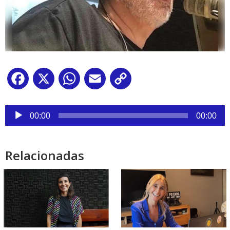
Facebook
X
WhatsApp
Email
Copy
Link
Reproductor
de
00:00
00:00
audio
Relacionadas