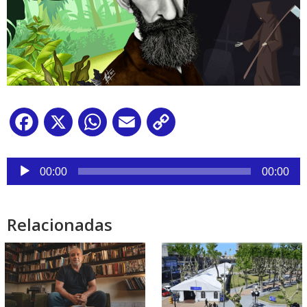
Facebook
X
WhatsApp
Email
Copy
Link
Reproductor
de
00:00
00:00
audio
Relacionadas