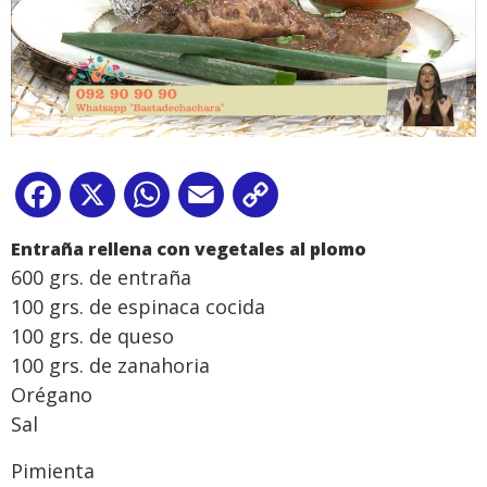
Facebook
X
WhatsApp
Email
Copy
Link
E
ntraña rellena con vegetales al plomo
600 grs. de entraña
100 grs. de espinaca cocida
100 grs. de queso
100 grs. de zanahoria
Orégano
Sal
Pimienta