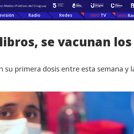
 los Medios Públicos del Uruguay
evisión
Radio
Redes
TV
Ra
libros, se vacunan los
n su primera dosis entre esta semana y 