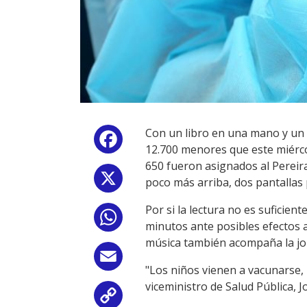
Con un libro en una mano y un h
Facebook
12.700 menores que este miércol
650 fueron asignados al Pereira
X
poco más arriba, dos pantallas
Por si la lectura no es suficie
WhatsApp
minutos ante posibles efectos a
música también acompaña la jo
Email
"Los niños vienen a vacunarse, 
viceministro de Salud Pública, J
Copy