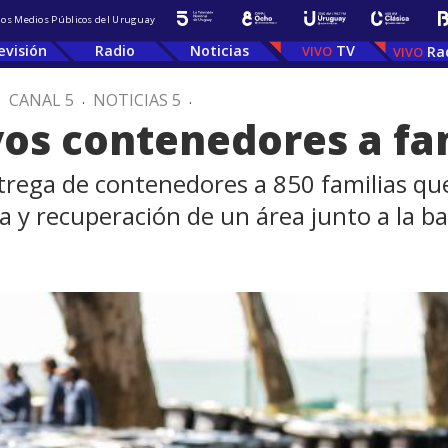
 los Medios Públicos del Uruguay
evisión
Radio
Noticias
TV
Ra
.
CANAL 5
.
NOTICIAS 5
.
os contenedores a fam
rega de contenedores a 850 familias que
a y recuperación de un área junto a la b