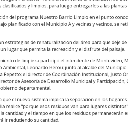
 clasificados y limpios, para luego entregarlos a las plantas d
cción del programa Nuestro Barrio Limpio en el punto conoc
ajo planificado con el Municipio A y vecinas y vecinos, se r
n estrategias de renaturalización del área para que deje d
n lugar que permita la recreación y el disfrute del paisaje.
miento de limpieza participó el intendente de Montevideo, M
Ambiental, Leonardo Herou; junto al alcalde del Municipio A
a Repetto; el director de Coordinación Institucional, Justo On
director de Asesoría de Desarrollo Municipal y Participación,
gobierno departamental.
 que el nuevo sistema implica la separación en los hogares a 
ia realice "porque esos residuos van para lugares distintos
 la cantidad y el tiempo en que los residuos permanecerán e
rá ir reduciendo su cantidad.