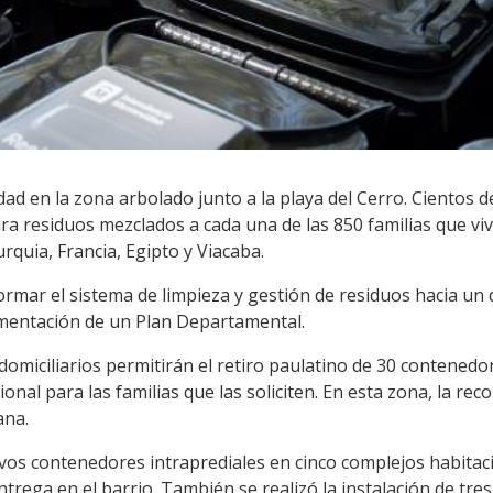
ad en la zona arbolado junto a la playa del Cerro. Cientos de
ra residuos mezclados a cada una de las 850 familias que v
urquia, Francia, Egipto y Viacaba.
mar el sistema de limpieza y gestión de residuos hacia un d
ementación de un Plan Departamental.
miciliarios permitirán el retiro paulatino de 30 contenedor
nal para las familias que las soliciten. En esta zona, la rec
ana.
os contenedores intraprediales en cinco complejos habitaci
trega en el barrio. También se realizó la instalación de tres 