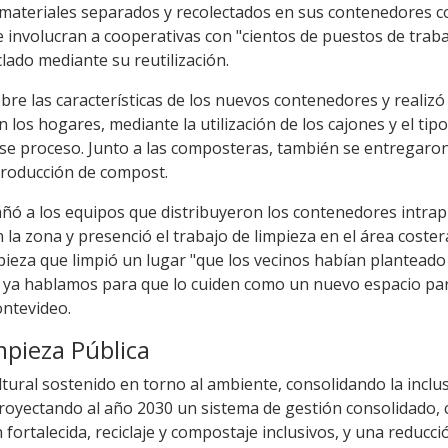
materiales separados y recolectados en sus contenedores c
ue involucran a cooperativas con "cientos de puestos de traba
lado mediante su reutilización.
re las características de los nuevos contenedores y realizó
los hogares, mediante la utilización de los cajones y el tip
se proceso. Junto a las composteras, también se entregaron
producción de compost.
 a los equipos que distribuyeron los contenedores intrapr
 la zona y presenció el trabajo de limpieza en el área coster
mpieza que limpió un lugar "que los vecinos habían plantea
y ya hablamos para que lo cuiden como un nuevo espacio par
ontevideo.
pieza Pública
ural sostenido en torno al ambiente, consolidando la inclusi
, proyectando al año 2030 un sistema de gestión consolidado, 
n fortalecida, reciclaje y compostaje inclusivos, y una reducc