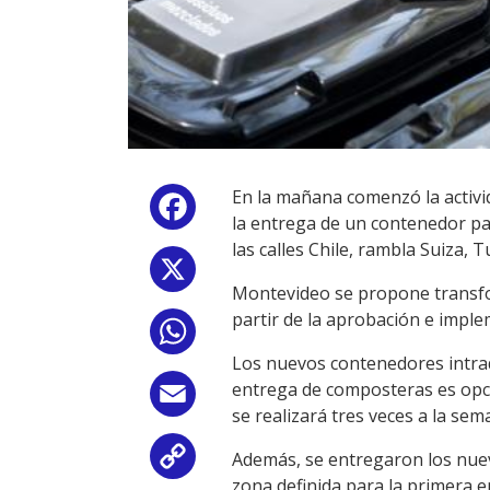
En la mañana comenzó la activid
Facebook
la entrega de un contenedor pa
las calles Chile, rambla Suiza, T
X
Montevideo se propone transfor
partir de la aprobación e impl
WhatsApp
Los nuevos contenedores intrado
entrega de composteras es opcio
Email
se realizará tres veces a la sem
Además, se entregaron los nuev
Copy
zona definida para la primera en