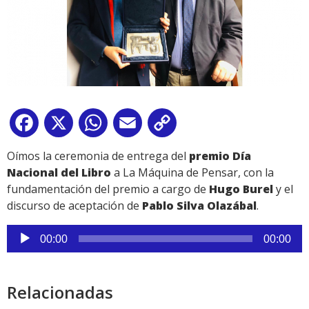
Facebook
X
WhatsApp
Email
Copy
Link
Oímos la ceremonia de entrega del
premio Día
Nacional del Libro
a La Máquina de Pensar, con la
fundamentación del premio a cargo de
Hugo Burel
y el
discurso de aceptación de
Pablo Silva Olazábal
.
Reproductor
00:00
00:00
de
audio
Relacionadas