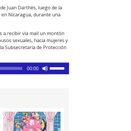
a de Juan Darthés, luego de la
9 en Nicaragua, durante una
s a recibir vía mail un montón
busos sexuales, hacia mujeres y
 la Subsecretaría de Protección
Utiliza
00:00
las
teclas
de
flecha
arriba/abajo
para
aumentar
o
disminuir