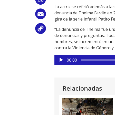
WhatsApp
La actriz se refirió además a la
denuncia de Thelma Fardin en 2
Email
gira de la serie infantil Patito F
“La denuncia de Thelma fue una 
Copy
de denuncias y preguntas. Toda
Link
hombres, se incrementó en un 12
contra la Violencia de Género y d
Reproductor
00:00
de
audio
Relacionadas