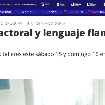
 los Medios Públicos del Uruguay
evisión
Radio
Redes
TV
Ra
IO URUGUAY
.
JUSTOS Y PECADORES
.
ctoral y lenguaje fl
os talleres este sábado 15 y domingo 16 