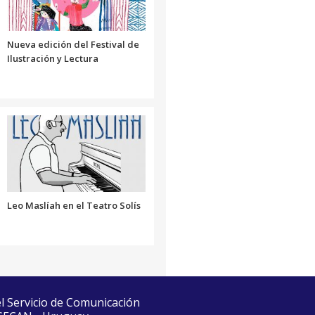
el
volumen.
Nueva edición del Festival de
Ilustración y Lectura
Leo Maslíah en el Teatro Solís
el Servicio de Comunicación