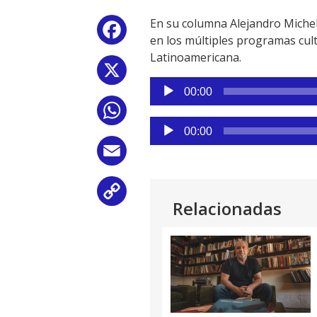
En su columna Alejandro Michele
Facebook
en los múltiples programas cult
Latinoamericana.
X
Reproductor
00:00
de
WhatsApp
audio
Reproductor
00:00
de
Email
audio
Copy
Relacionadas
Link