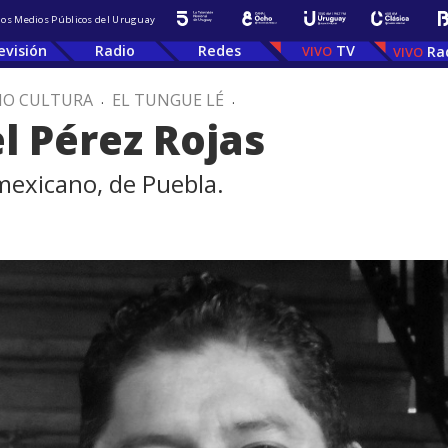
 los Medios Públicos del Uruguay
evisión
Radio
Redes
TV
Ra
IO CULTURA
.
EL TUNGUE LÉ
.
l Pérez Rojas
 mexicano, de Puebla.