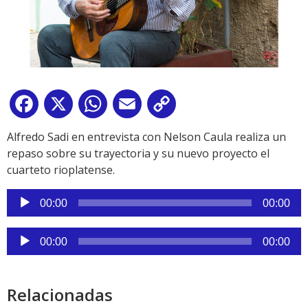
Facebook
X
WhatsApp
Email
Copy
Link
Alfredo Sadi en entrevista con Nelson Caula realiza un
repaso sobre su trayectoria y su nuevo proyecto el
cuarteto rioplatense.
Reproductor
00:00
00:00
de
audio
Reproductor
00:00
00:00
de
audio
Relacionadas