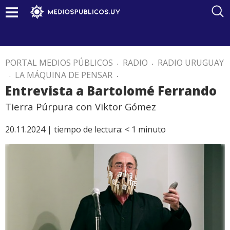
PORTAL MEDIOS PÚBLICOS
.
RADIO
.
RADIO URUGUAY
.
LA MÁQUINA DE PENSAR
.
Entrevista a Bartolomé Ferrando
Tierra Púrpura con Viktor Gómez
20.11.2024 |
tiempo de lectura:
< 1
minuto