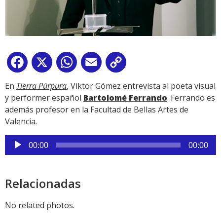
Facebook
X
WhatsApp
Email
Copy
Link
En
Tierra Púrpura
, Viktor Gómez entrevista al poeta visual
y performer español
Bartolomé Ferrando
. Ferrando es
además profesor en la Facultad de Bellas Artes de
Valencia.
Reproductor
00:00
00:00
de
audio
Relacionadas
No related photos.