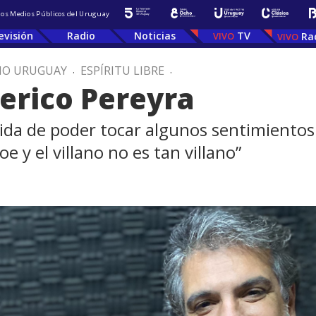
 los Medios Públicos del Uruguay
evisión
Radio
Noticias
TV
Ra
IO URUGUAY
.
ESPÍRITU LIBRE
.
derico Pereyra
vida de poder tocar algunos sentimientos
e y el villano no es tan villano”