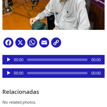
Facebook
X
WhatsApp
Email
Copy
Link
Reproductor
de
00:00
00:00
audio
Reproductor
00:00
00:00
de
audio
Relacionadas
No related photos.