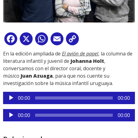
Facebook
X
WhatsApp
Email
Copy
Link
En la edición ampliada de
El avión de papel
, la columna de
literatura infantil y juvenil de
Johanna Holt
,
conversamos con el director coral, docente y
músico
Juan Azuaga
, para que nos cuente su
investigación sobre la música infantil uruguaya.
Reproductor
00:00
00:00
de
audio
Reproductor
00:00
00:00
de
audio