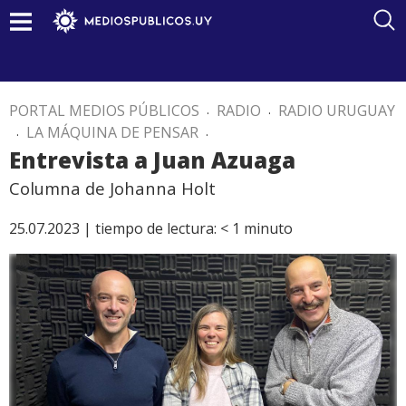
PORTAL MEDIOS PÚBLICOS
.
RADIO
.
RADIO URUGUAY
.
LA MÁQUINA DE PENSAR
.
Entrevista a Juan Azuaga
Columna de Johanna Holt
25.07.2023 |
tiempo de lectura:
< 1
minuto