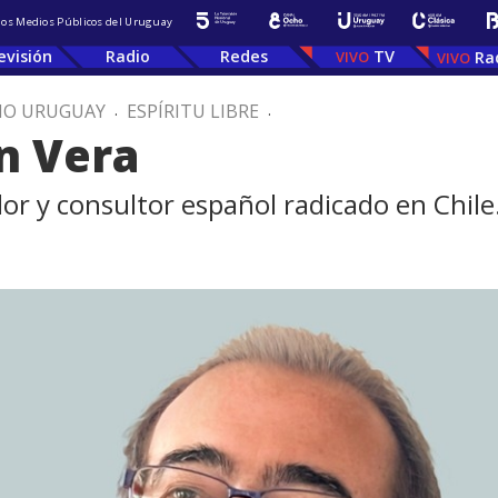
 los Medios Públicos del Uruguay
evisión
Radio
Redes
TV
Ra
IO URUGUAY
.
ESPÍRITU LIBRE
.
an Vera
r y consultor español radicado en Chile