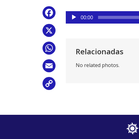
Reproductor
Facebook
de
00:00
audio
X
WhatsApp
Relacionadas
No related photos.
Email
Copy
Link