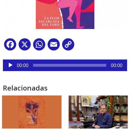
Facebook
X
WhatsApp
Email
Copy
Link
Reproductor
de
00:00
00:00
audio
Relacionadas