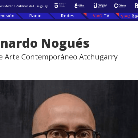
 los Medios Públicos del Uruguay
evisión
Radio
Redes
TV
Ra
eonardo Nogués
 de Arte Contemporáneo Atchugarry