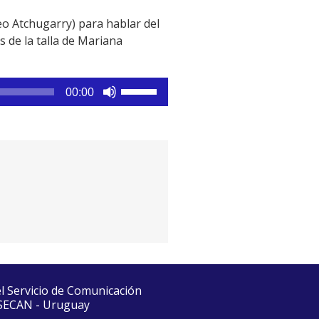
o Atchugarry) para hablar del
s de la talla de Mariana
Utiliza
00:00
las
teclas
de
flecha
arriba/abajo
para
aumentar
o
disminuir
el
volumen.
el Servicio de Comunicación
 SECAN - Uruguay