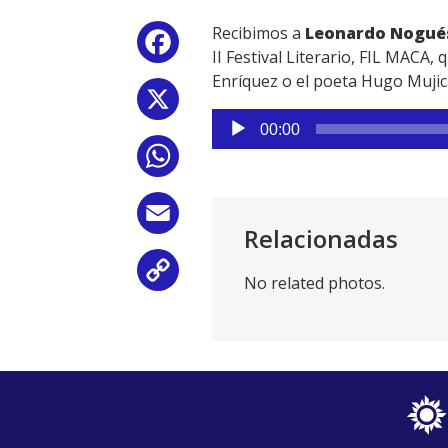
Recibimos a
Leonardo Nogué
Facebook
II Festival Literario, FIL MACA,
Enríquez o el poeta Hugo Mujic
X
Reproductor
00:00
de
WhatsApp
audio
Email
Relacionadas
Copy
No related photos.
Link