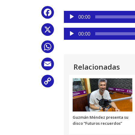
Reproductor
Facebook
de
00:00
audio
X
Reproductor
00:00
de
audio
WhatsApp
Email
Relacionadas
Copy
Link
Guzmán Méndez presenta su
disco “Futuros recuerdos”