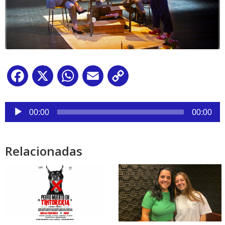
Facebook
X
WhatsApp
Email
Copy
Link
Reproductor
de
00:00
00:00
audio
Relacionadas