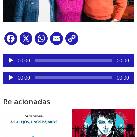
Facebook
X
WhatsApp
Email
Copy
Link
Reproductor
de
00:00
00:00
audio
Reproductor
00:00
00:00
de
audio
Relacionadas