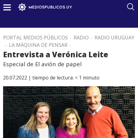
PORTAL MEDIOS PÚBLICOS
.
RADIO
.
RADIO URUGUAY
.
LA MÁQUINA DE PENSAR
.
Entrevista a Verónica Leite
Especial de El avión de papel
20.07.2022 |
tiempo de lectura:
< 1
minuto