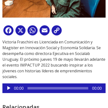
Facebook
X
WhatsApp
Email
Copy
Link
Victoria Fraschini es Licenciada en Comunicación y
Magister en Innovación Social y Economía Solidaria. Se
desempeña como directora Ejecutiva en Socialab
Uruguay. El próximo jueves 19 de mayo llevarán adelante
el evento IMPACTUP 2022 buscando inspirar a los
jóvenes con historias líderes de emprendimientos
sociales.
Reproductor
00:00
00:00
de
audio
Relacionadas