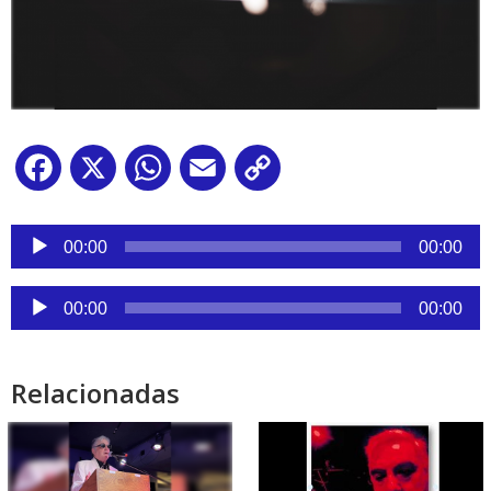
Facebook
X
WhatsApp
Email
Copy
Link
Reproductor
de
00:00
00:00
audio
Reproductor
00:00
00:00
de
audio
Relacionadas