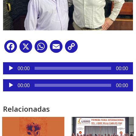
Facebook
X
WhatsApp
Email
Copy
Link
Reproductor
de
00:00
00:00
audio
Reproductor
00:00
00:00
de
audio
Relacionadas