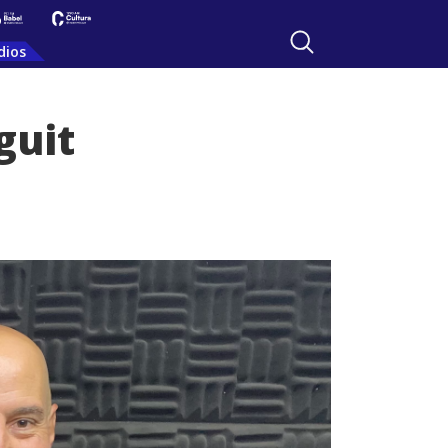
dios
guit