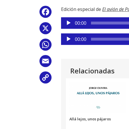
Edición especial de
El avión de P
Facebook
Reproductor
00:00
de
X
audio
Reproductor
00:00
de
WhatsApp
audio
Email
Relacionadas
Copy
Link
Allá lejos, unos pájaros