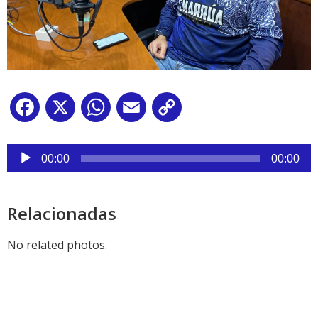
Facebook
X
WhatsApp
Email
Copy
Link
Reproductor
de
00:00
00:00
audio
Relacionadas
No related photos.