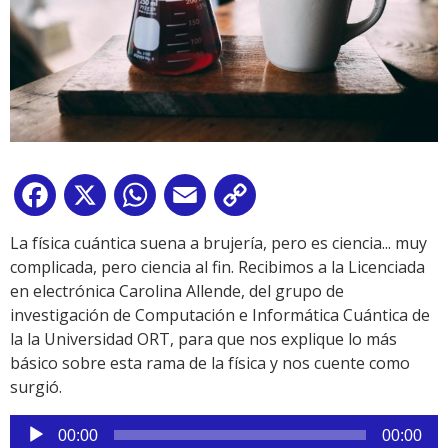
Facebook
X
WhatsApp
Email
Copy
Link
La física cuántica suena a brujería, pero es ciencia... muy
complicada, pero ciencia al fin. Recibimos a la Licenciada
en electrónica Carolina Allende, del grupo de
investigación de Computación e Informática Cuántica de
la la Universidad ORT, para que nos explique lo más
básico sobre esta rama de la física y nos cuente como
surgió.
Reproductor
00:00
00:00