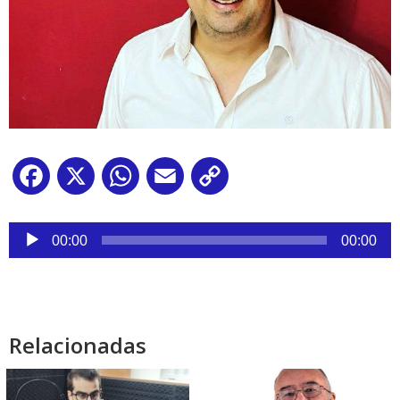
Facebook
X
WhatsApp
Email
Copy
Link
Reproductor
de
00:00
00:00
audio
Relacionadas