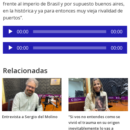
frente al imperio de Brasil y por supuesto buenos aires,
en la histórica y ya para entonces muy vieja rivalidad de
puertos”.
Reproductor
00:00
00:00
de
audio
Reproductor
00:00
00:00
de
audio
Relacionadas
Entrevista a Sergio del Molino
“Si vos no entendes como se
vivió el trauma en su origen
inevitablemente lo vas a