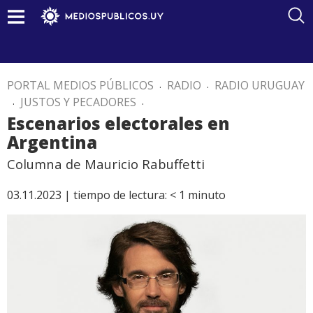
PORTAL MEDIOS PÚBLICOS
.
RADIO
.
RADIO URUGUAY
.
JUSTOS Y PECADORES
.
Escenarios electorales en
Argentina
Columna de Mauricio Rabuffetti
03.11.2023 |
tiempo de lectura:
< 1
minuto