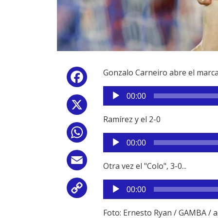
Gonzalo Carneiro abre el marca
Facebook
Reproductor
00:00
de
X
audio
Ramírez y el 2-0
WhatsApp
Reproductor
00:00
de
audio
Email
Otra vez el "Colo", 3-0...
Reproductor
Copy
00:00
de
audio
Link
Foto: Ernesto Ryan / GAMBA /