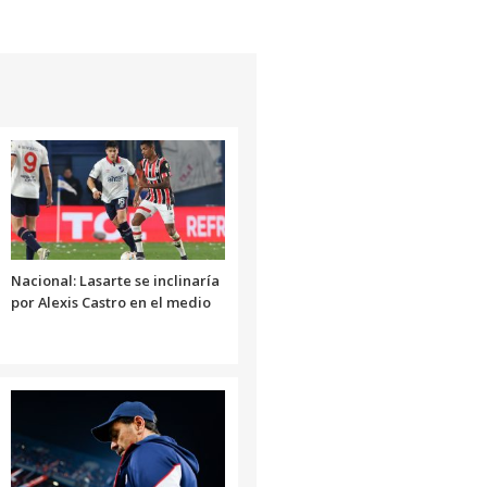
volumen.
aumentar
de
o
flecha
disminuir
arriba/abajo
el
para
volumen.
aumentar
o
disminuir
el
volumen.
Nacional: Lasarte se inclinaría
por Alexis Castro en el medio