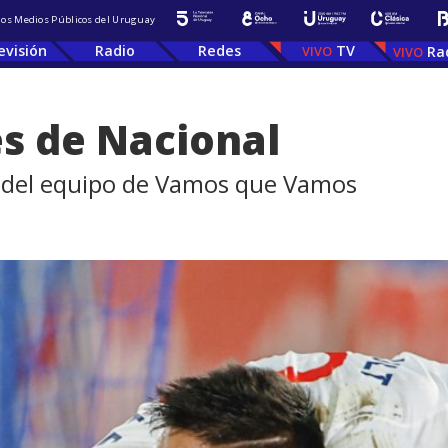
 los Medios Públicos del Uruguay
evisión
Radio
Redes
TV
Ra
es de Nacional
voz del equipo de Vamos que Vamos