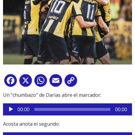
Facebook
X
WhatsApp
Email
Copy
Link
Un “chumbazo” de Darias abre el marcador:
Reproductor
00:00
00:00
de
audio
Acosta anota el segundo: