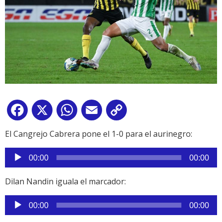
Facebook
X
WhatsApp
Email
Copy
Link
El Cangrejo Cabrera pone el 1-0 para el aurinegro:
Reproductor
00:00
00:00
de
audio
Dilan Nandin iguala el marcador:
Reproductor
00:00
00:00
de