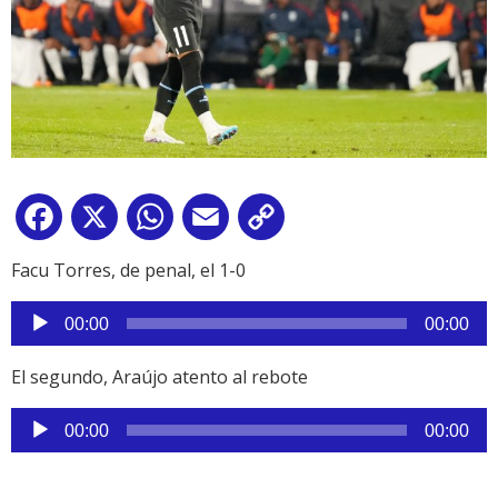
Facebook
X
WhatsApp
Email
Copy
Link
Facu Torres, de penal, el 1-0
Reproductor
00:00
00:00
de
audio
El segundo, Araújo atento al rebote
Reproductor
00:00
00:00
de
audio