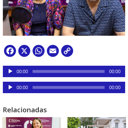
Facebook
X
WhatsApp
Email
Copy
Link
Reproductor
de
00:00
00:00
audio
Reproductor
00:00
00:00
de
audio
Relacionadas