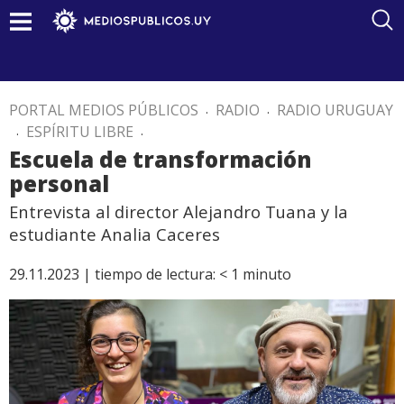
PORTAL MEDIOS PÚBLICOS
.
RADIO
.
RADIO URUGUAY
.
ESPÍRITU LIBRE
.
Escuela de transformación
personal
Entrevista al director Alejandro Tuana y la
estudiante Analia Caceres
29.11.2023 |
tiempo de lectura:
< 1
minuto