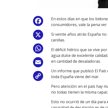
En estos días en que los bidones
Facebook
consumidores, vale la pena ver 
Si veinte años atrás España no
X
canillas.
WhatsApp
El déficit hídrico que se vive p
agua dulce de excelente calida
en cantidad de desaladoras.
Email
Un informe que publicó El País 
toda España viene del mar.
Copy
Pero atención: en el país hay m
Link
no todas tienen la misma capac
Esto no ocurrió de un día para e
capacidad de desalación es de c