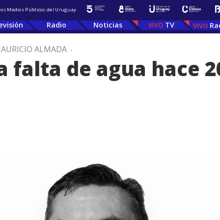
 los Medios Públicos del Uruguay
evisión
Radio
Noticias
TV
Ra
AURICIO ALMADA
.
 falta de agua hace 20