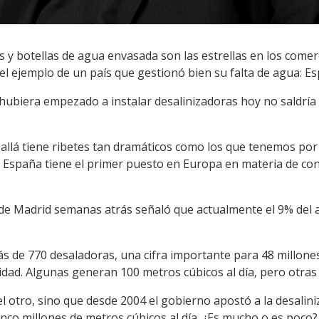
 y botellas de agua envasada son las estrellas en los comerci
el ejemplo de un país que gestionó bien su falta de agua: E
 hubiera empezado a instalar desalinizadoras hoy no saldría
or allá tiene ribetes tan dramáticos como los que tenemos por
d. España tiene el primer puesto en Europa en materia de co
de Madrid semanas atrás señaló que actualmente el 9% del ag
ás de 770 desaladoras, una cifra importante para 48 millones
idad. Algunas generan 100 metros cúbicos al día, pero otra
l otro, sino que desde 2004 el gobierno apostó a la desaliniza
inco millones de metros cúbicos al día. ¿Es mucho o es poco