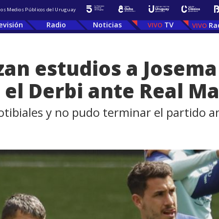
 los Medios Públicos del Uruguay
evisión
Radio
Noticias
TV
Ra
izan estudios a Josem
 el Derbi ante Real M
iotibiales y no pudo terminar el partido a