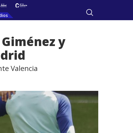
dios
a Giménez y
adrid
nte Valencia