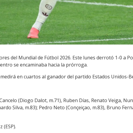
res del Mundial de Fútbol 2026. Este lunes derrotó 1-0 a Po
uentro se encaminaba hacia la prórroga.
 medirá en cuartos al ganador del partido Estados Unidos-Bé
o Cancelo (Diogo Dalot, m.71), Ruben Días, Renato Veiga, 
nardo Silva, m.83); Pedro Neto (Conçeiçao, m.83), Bruno Ferna
z (ESP).