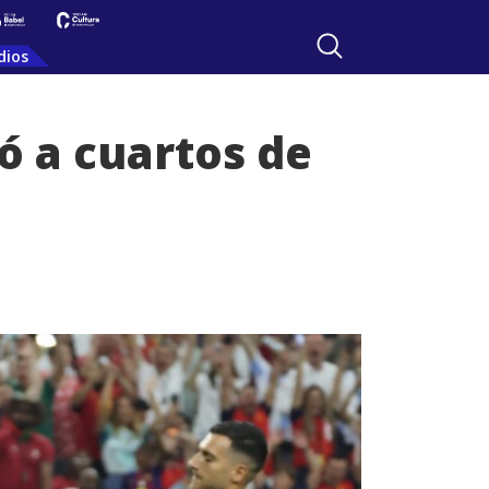
dios
có a cuartos de