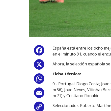
España está entre los ocho mejo
Facebook
en el minuto 91
, cuando el enc
Ahora, la selección española se
X
Ficha técnica:
WhatsApp
0 - Portugal: Diogo Costa; Joa
m.56); Joao Neves, Vitinha (Ber
Email
m.71) y Cristiano Ronaldo.
Seleccionador: Roberto Martíne
Copy