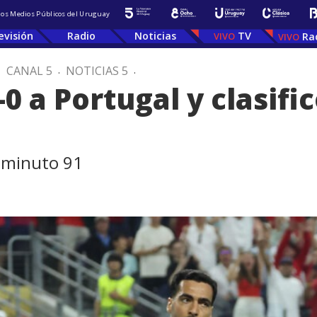
 los Medios Públicos del Uruguay
evisión
Radio
Noticias
TV
Ra
.
CANAL 5
.
NOTICIAS 5
.
0 a Portugal y clasifi
l minuto 91