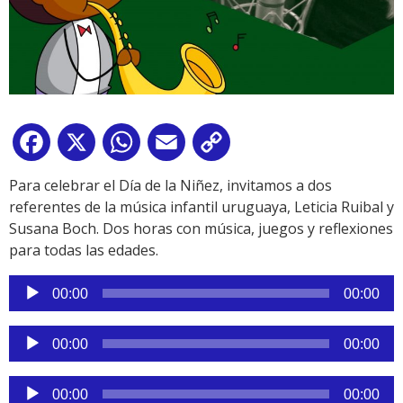
Facebook
X
WhatsApp
Email
Copy
Link
Para celebrar el Día de la Niñez, invitamos a dos
referentes de la música infantil uruguaya, Leticia Ruibal y
Susana Boch. Dos horas con música, juegos y reflexiones
para todas las edades.
Reproductor
00:00
00:00
de
audio
Reproductor
00:00
00:00
de
audio
Reproductor
00:00
00:00