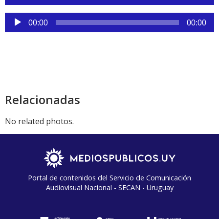
de
audio
Reproductor
00:00
00:00
de
audio
Relacionadas
No related photos.
Portal de contenidos del Servicio de Comunicación
Audiovisual Nacional - SECAN - Uruguay