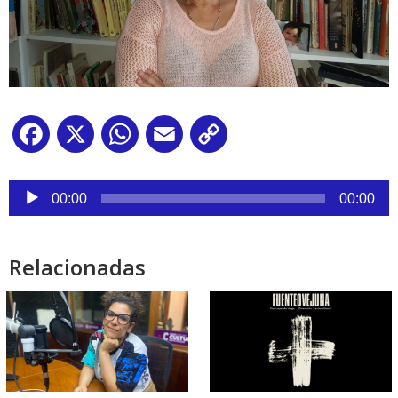
Facebook
X
WhatsApp
Email
Copy
Link
Reproductor
de
00:00
00:00
audio
Relacionadas