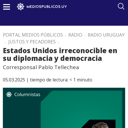
PORTAL MEDIOS PÚBLICOS
.
RADIO
.
RADIO URUGUAY
.
JUSTOS Y PECADORES
.
Estados Unidos irreconocible en
su diplomacia y democracia
Corresponsal Pablo Tellechea
05.03.2025 |
tiempo de lectura:
< 1
minuto