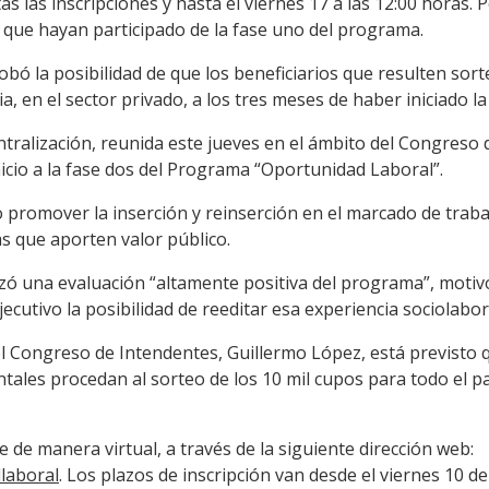
s las inscripciones y hasta el viernes 17 a las 12:00 horas. 
que hayan participado de la fase uno del programa.
obó la posibilidad de que los beneficiarios que resulten so
, en el sector privado, a los tres meses de haber iniciado l
tralización, reunida este jueves en el ámbito del Congreso 
icio a la fase dos del Programa “Oportunidad Laboral”.
o promover la inserción y reinserción en el marcado de trabaj
as que aporten valor público.
izó una evaluación “altamente positiva del programa”, motivo
jecutivo la posibilidad de reeditar esa experiencia sociolabor
l Congreso de Intendentes, Guillermo López, está previsto 
ales procedan al sorteo de los 10 mil cupos para todo el pa
 de manera virtual, a través de la siguiente dirección web:
laboral
. Los plazos de inscripción van desde el viernes 10 de 