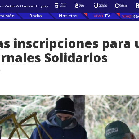
 los Medios Públicos del Uruguay
evisión
Radio
Noticias
TV
Ra
las inscripciones para
ornales Solidarios
s