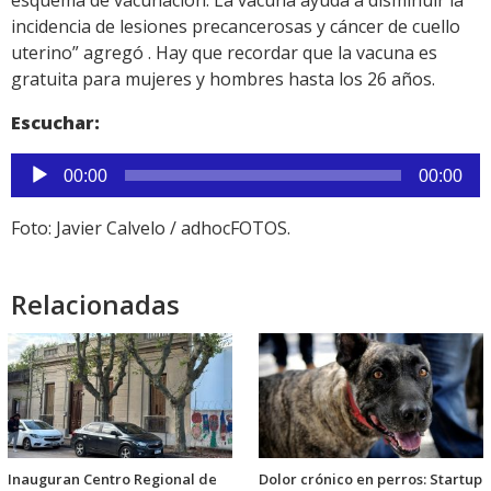
esquema de vacunación. La vacuna ayuda a disminuir la
incidencia de lesiones precancerosas y cáncer de cuello
uterino” agregó . Hay que recordar que la vacuna es
gratuita para mujeres y hombres hasta los 26 años.
Escuchar:
Reproductor
00:00
00:00
de
audio
Foto: Javier Calvelo / adhocFOTOS.
Relacionadas
Inauguran Centro Regional de
Dolor crónico en perros: Startup