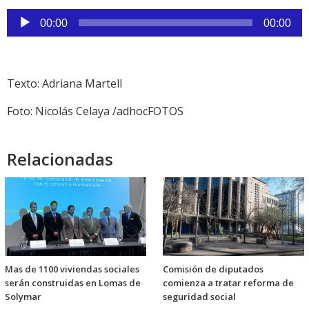
Reproductor
00:00
00:00
de
audio
Texto: Adriana Martell
Foto: Nicolás Celaya /adhocFOTOS
Relacionadas
Mas de 1100 viviendas sociales
Comisión de diputados
serán construidas en Lomas de
comienza a tratar reforma de
Solymar
seguridad social