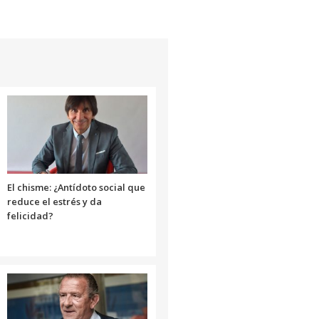
de
flecha
arriba/abajo
para
aumentar
o
disminuir
el
volumen.
El chisme: ¿Antídoto social que
reduce el estrés y da
felicidad?