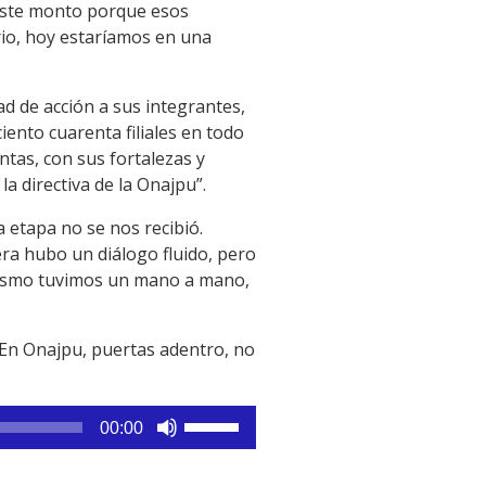
 este monto porque esos
rio, hoy estaríamos en una
tad de acción a sus integrantes,
ento cuarenta filiales en todo
ntas, con sus fortalezas y
la directiva de la Onajpu”.
 etapa no se nos recibió.
era hubo un diálogo fluido, pero
alismo tuvimos un mano a mano,
 En Onajpu, puertas adentro, no
Utiliza
00:00
las
teclas