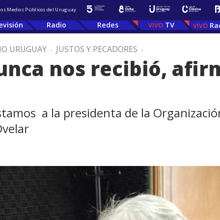
 los Medios Públicos del Uruguay
evisión
Radio
Redes
TV
Ra
IO URUGUAY
.
JUSTOS Y PECADORES
.
unca nos recibió, afir
stamos a la presidenta de la Organización
Ovelar