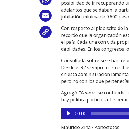
WhatsApp
posibilidad de ir recuperando 
adelantos que se daban, a parti
Email
jubilación mínima de 9.600 peso
Con respecto al plebiscito de la
Copy
recordó que la organización es
el país. Cada una con vida prop
Link
debilidades. En los congresos lo
Consultada sobre si se han reun
Desde el 92 siempre nos recibie
en esta administración lament
pero no con los que pertenecían 
Agregó: “A veces se confunde c
hay política partidaria. Le hem
Reproductor
00:00
de
audio
Mauricio Zina / Adhocfotos