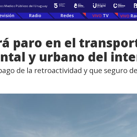
 los Medios Públicos del Uruguay
evisión
Radio
Redes
TV
Ra
rá paro en el transpor
tal y urbano del inter
pago de la retroactividad y que seguro de