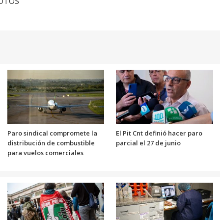
FOTOS
Paro sindical compromete la
El Pit Cnt definió hacer paro
distribución de combustible
parcial el 27 de junio
para vuelos comerciales