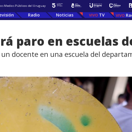
 los Medios Públicos del Uruguay
evisión
Radio
Noticias
TV
Ra
rá paro en escuelas 
 a un docente en una escuela del depart