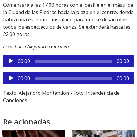
Comenzará a las 17.00 horas con el desfile en el mástil de
la Ciudad de las Piedras hacia la plaza en el centro, donde
habrá una escenario instalado para que se desarrollen
todos los espectáculos de danza. Se extenderá hasta las
22.00 horas.
Escuchar a Alejandro Guarnieri:
Reproductor
00:00
00:00
de
audio
Reproductor
00:00
00:00
de
audio
Texto: Alejandro Montandon - Foto: Intendencia de
Canelones
Relacionadas