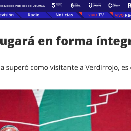
 los Medios Públicos del Uruguay
evisión
Radio
Noticias
TV
Ra
jugará en forma ínteg
 superó como visitante a Verdirrojo, es e