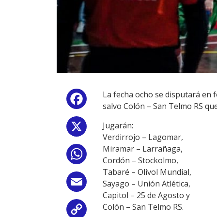
La fecha ocho se disputará en f
Facebook
salvo Colón – San Telmo RS que
Jugarán:
X
Verdirrojo – Lagomar,
Miramar – Larrañaga,
WhatsApp
Cordón – Stockolmo,
Tabaré – Olivol Mundial,
Email
Sayago – Unión Atlética,
Capitol – 25 de Agosto y
Colón – San Telmo RS.
Copy